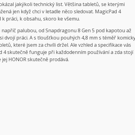
kázal jakýkoli technický list. Většina tabletů, se kterými
ažená jen když chci v letadle něco sledovat. MagicPad 4
l k práci, k obsahu, skoro ke všemu.
mi napříč palubou, od Snapdragonu 8 Gen 5 pod kapotou až
si dvojí práci. A s tloušťkou pouhých 4,8 mm s téměř komick
etů, které jsem za chvíli držel. Ale vzhled a specifikace vás
d 4 skutečně funguje při každodenním používání a zda stojí
e jej HONOR skutečně prodává.