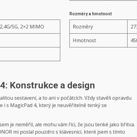
Rozměry a hmotnost
, 2,4G/5G, 2×2 MIMO
Rozměry
27
Hmotnost
45
: Konstrukce a design
itou sestavení, a to ani v počátcích. Vždy stavěli opravdu
e i s MagicPad 4, který je neuvěřitelně tenký se
em je neměřil, ale mohu vám říci, že jsou tenké jako břitva.
ONOR mi poslal pouzdro s klávesnicí, které jsem s tímto