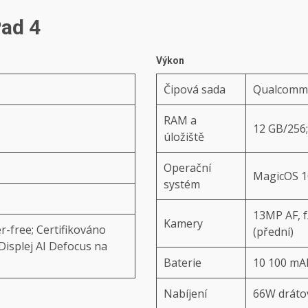
ad 4
Výkon
Čipová sada
Qualcomm 
RAM a
12 GB/256
úložiště
Operační
MagicOS 1
systém
13MP AF, f
Kamery
r-free; Certifikováno
(přední)
Displej AI Defocus na
Baterie
10 100 mA
Nabíjení
66W dráto