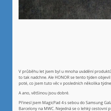
V průběhu let jsem byl u mnoha uvádění produktů
to tak nadchne. Ale HONOR se tento týden objevi
poté, co jsem tuto věc v posledních několika týd
A ano, většinou jsou dobré.
Přinesl jsem MagicPad 4 s sebou do Samsung Gala
Barcelony na MWC. Nejedná se o lehký cestovní pl