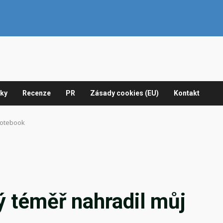
nky
Recenze
PR
Zásady cookies (EU)
Kontakt
 notebook
ý téměř nahradil můj