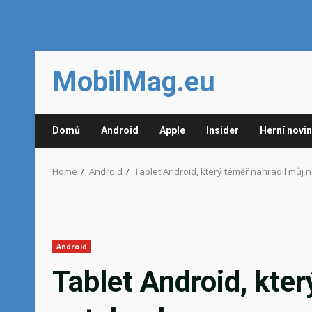
Skip
MobilMag.eu
to
content
Domů
Android
Apple
Insider
Herní novi
Home
Android
Tablet Android, který téměř nahradil můj
Android
Tablet Android, kter