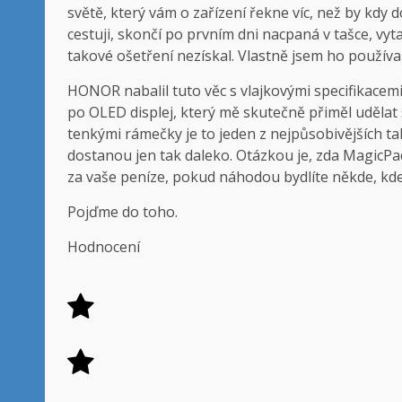
světě, který vám o zařízení řekne víc, než by kdy do
cestuji, skončí po prvním dni nacpaná v tašce, vyt
takové ošetření nezískal. Vlastně jsem ho používa
HONOR nabalil tuto věc s vlajkovými specifikace
po OLED displej, který mě skutečně přiměl udělat 
tenkými rámečky je to jeden z nejpůsobivějších tabl
dostanou jen tak daleko. Otázkou je, zda MagicPa
za vaše peníze, pokud náhodou bydlíte někde, kd
Pojďme do toho.
Hodnocení