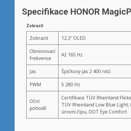
Specifikace HONOR MagicP
Zobrazit
Zobrazit
12,3″ OLED
Obnovovací
Až 165 Hz
frekvence
Jas
Špičkový jas 2 400 nitů
PWM
5 280 Hz
Certifikace TÜV Rheinland Flicke
Oční
TÜV Rheinland Low Blue Light; 
pohodlí
úrovni čipu, DOT Eye Comfort