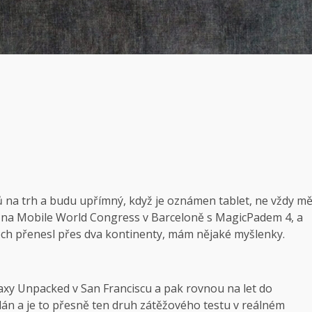
 na trh a budu upřímný, když je oznámen tablet, ne vždy m
l na Mobile World Congress v Barceloně s MagicPadem 4, a
nech přenesl přes dva kontinenty, mám nějaké myšlenky.
xy Unpacked v San Franciscu a pak rovnou na let do
án a je to přesně ten druh zátěžového testu v reálném