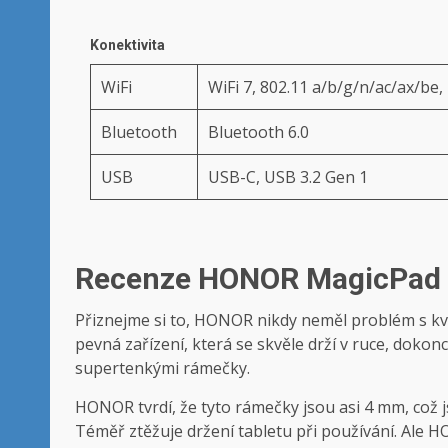
Konektivita
WiFi
WiFi 7, 802.11 a/b/g/n/ac/ax/be
Bluetooth
Bluetooth 6.0
USB
USB-C, USB 3.2 Gen 1
Recenze HONOR MagicPad 4
Přiznejme si to, HONOR nikdy neměl problém s kval
pevná zařízení, která se skvěle drží v ruce, dokonc
supertenkými rámečky.
HONOR tvrdí, že tyto rámečky jsou asi 4 mm, což js
Téměř ztěžuje držení tabletu při používání. Ale H