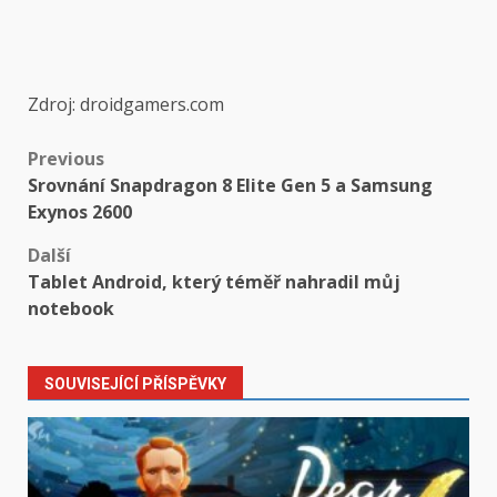
Zdroj: droidgamers.com
Post
Previous
Srovnání Snapdragon 8 Elite Gen 5 a Samsung
navigation
Exynos 2600
Další
Tablet Android, který téměř nahradil můj
notebook
SOUVISEJÍCÍ PŘÍSPĚVKY