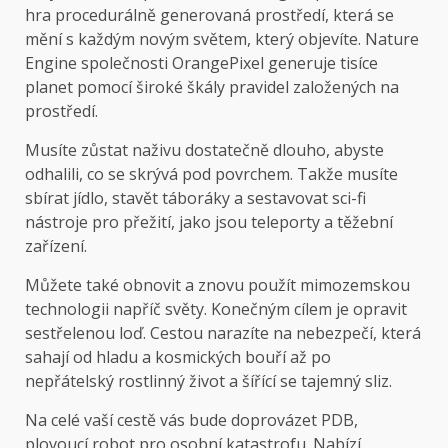
hra procedurálně generovaná prostředí, která se
mění s každým novým světem, který objevíte. Nature
Engine společnosti OrangePixel generuje tisíce
planet pomocí široké škály pravidel založených na
prostředí.
Musíte zůstat naživu dostatečně dlouho, abyste
odhalili, co se skrývá pod povrchem. Takže musíte
sbírat jídlo, stavět táboráky a sestavovat sci-fi
nástroje pro přežití, jako jsou teleporty a těžební
zařízení.
Můžete také obnovit a znovu použít mimozemskou
technologii napříč světy. Konečným cílem je opravit
sestřelenou loď. Cestou narazíte na nebezpečí, která
sahají od hladu a kosmických bouří až po
nepřátelský rostlinný život a šířící se tajemný sliz.
Na celé vaší cestě vás bude doprovázet PDB,
plovoucí robot pro osobní katastrofu. Nabízí