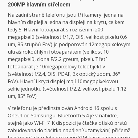
200MP hlavním střelcem
Na zadní straně telefonu jsou tři kamery, jedna na
hlavním displeji a jedna na displeji na krytu, celkem
tedy 5. Hlavní fotoaparát s rozlišením 200
megapixelů (světelnost f/1,7, OIS, velikost pixelu 0,6
um, 85 stupňů FoV) je podporován 12megapixelovým
ultraširokoúhlým fotoaparátem (velikost 10
megapixelů, clona F/2,2 greum, pixel). Třetí
fotoaparát je 10megapixelový teleobjektiv
(světelnost f/2,4, OIS, PDAF, 3x optický zoom, 36°
FoV). Hlavní i krycí displej mají 10megapixelovou
selfie jednotku (světelnost f/2,2, velikost pixelu 1,12
um, 85° FoV).
V telefonu je předinstalován Android 16 spolu s
OneUI od Samsungu. Bluetooth 5.4 je v nabídce,
stejně jako Wi-Fi 7. K dispozici je čtečka otisků prstů
zabudovaná do tlačítka napájení/uzamykání, přičemž
telefon má dva sloty pro nano SIM karty a podporuje