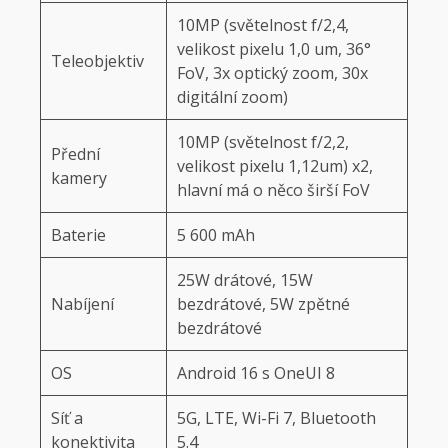
10MP (světelnost f/2,4,
velikost pixelu 1,0 um, 36°
Teleobjektiv
FoV, 3x optický zoom, 30x
digitální zoom)
10MP (světelnost f/2,2,
Přední
velikost pixelu 1,12um) x2,
kamery
hlavní má o něco širší FoV
Baterie
5 600 mAh
25W drátové, 15W
Nabíjení
bezdrátové, 5W zpětné
bezdrátové
OS
Android 16 s OneUI 8
Síť a
5G, LTE, Wi-Fi 7, Bluetooth
konektivita
5.4