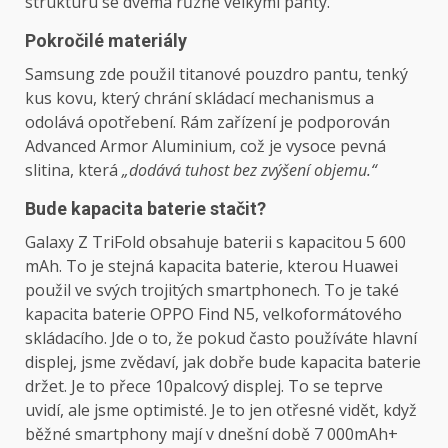
strukturu se dvěma různě velkými panty.
Pokročilé materiály
Samsung zde použil titanové pouzdro pantu, tenký
kus kovu, který chrání skládací mechanismus a
odolává opotřebení. Rám zařízení je podporován
Advanced Armor Aluminium, což je vysoce pevná
slitina, která
„dodává tuhost bez zvýšení objemu.“
Bude kapacita baterie stačit?
Galaxy Z TriFold obsahuje baterii s kapacitou 5 600
mAh. To je stejná kapacita baterie, kterou Huawei
použil ve svých trojitých smartphonech. To je také
kapacita baterie OPPO Find N5, velkoformátového
skládacího. Jde o to, že pokud často používáte hlavní
displej, jsme zvědaví, jak dobře bude kapacita baterie
držet. Je to přece 10palcový displej. To se teprve
uvidí, ale jsme optimisté. Je to jen otřesné vidět, když
běžné smartphony mají v dnešní době 7 000mAh+