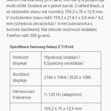
multi eSIM. Dodává se v jedné barvě, Crafted Black, a
ve složeném stavu má rozměry 159,2 x 76 x 12,9 mm.
V rozloženém stavu měří 159,2 x 214,1 x 3,9 mm / 4,2
mm (středová obrazovka) / 4 mm (obrazovka s
bočním tlačítkem). Má několik možností skládání.
Telefon váží 309 gramů.
Specifikace Samsung Galaxy Z TriFold
Velikosti
10palcový skládací /
displeje
6,5palcový neskládací
Rozlišení
2160 x 1584 / 2520 x 1080
displeje
Obnovovací
1–120 Hz (adaptivní)
frekvence
159,2 x 75 x 12,9 mm