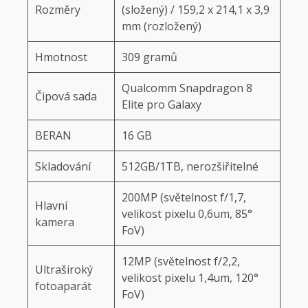
Rozměry
(složený) / 159,2 x 214,1 x 3,9
mm (rozložený)
Hmotnost
309 gramů
Qualcomm Snapdragon 8
Čipová sada
Elite pro Galaxy
BERAN
16 GB
Skladování
512GB/1TB, nerozšiřitelné
200MP (světelnost f/1,7,
Hlavní
velikost pixelu 0,6um, 85°
kamera
FoV)
12MP (světelnost f/2,2,
Ultraširoký
velikost pixelu 1,4um, 120°
fotoaparát
FoV)