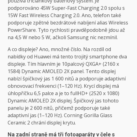
používá tříčlánkový bateriový systém. Je
podporováno 45W Super-Fast Charging 2.0 spolu s
15W Fast Wireless Charging 2.0. Ano, telefon také
podporuje zpětné bezdrátové nabíjení alias Wireless
PowerShare. Tyto rychlosti pravděpodobně jdou až
na 4,5 W nebo 5 W, ačkoli Samsung nic nezmínil.
A co displeje? Ano, množné číslo. Na rozdíl od
nabídky od Huawei má tento trojitý smartphone dva
displeje. Tím hlavním je 10palcový QXGA+ (2160 x
1584) Dynamic AMOLED 2X panel. Tento displej
nabízí špičkový jas 1 600 nitů a podporuje adaptivní
obnovovací frekvenci (1–120 Hz). Krycí displej má
úhlopříčku 6,5 palce a je to fullHD+ (2520 x 1080)
Dynamic AMOLED 2X displej. Špičkový jas tohoto
panelu je 2 600 nitů, přičemž podporuje také
adaptivní jas (1–120 Hz). Corning Gorilla Glass
Ceramic 2 chrání displej krytu.
Na zadní straně má tři fotoaparáty v čele s