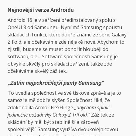
Nejnovější verze Androidu
Android 16 je v zařízení předinstalovaný spolu s
OneUI 8 od Samsungu. Nyní má Samsung spoustu
skládacích funkcí, které dobře známe ze série Galaxy
Z Fold, ale očekáváme zde nějaké nové. Abychom to
zjistili, budeme se muset ponořit hlouběji do
softwaru, ale… Software společnosti Samsung je
obvykle skvělý pro skládací zařízení, takže zde
očekáváme skvělý zážitek.
„Zatím nejpokročilejší panty Samsung“
To uvedla společnost ve své tiskové zprávě a je to
samozřejmě dobře slyšet. Společnost říká, že
zdokonalila Armor FlexHinge
„abychom splnili
jedinečné požadavky Galaxy Z TriFold.“
Zážitek ze
skládání by měl být stabilnější a zároveň
spolehlivější. Samsung využívá dvoukolejnicovou