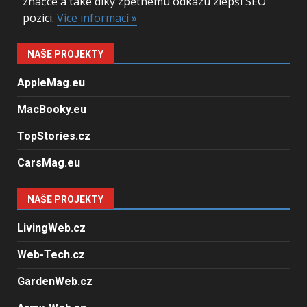
značce a také díky zpětnému odkazu zlepší SEO
pozici.
Více informací »
NAŠE PROJEKTY
AppleMag.eu
MacBooky.eu
TopStories.cz
CarsMag.eu
NAŠE PROJEKTY
LivingWeb.cz
Web-Tech.cz
GardenWeb.cz