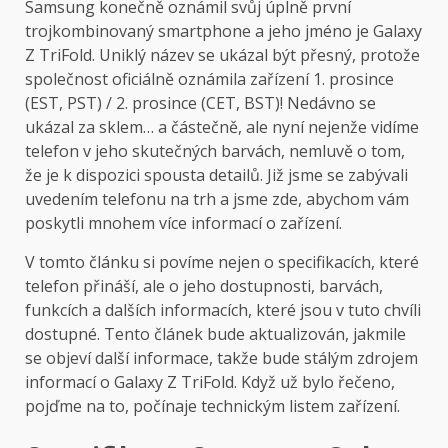
Samsung konečně oznámil svůj úplně první
trojkombinovaný smartphone a jeho jméno je Galaxy
Z TriFold. Uniklý název se ukázal být přesný, protože
společnost oficiálně oznámila zařízení 1. prosince
(EST, PST) / 2. prosince (CET, BST)! Nedávno se
ukázal za sklem… a částečně, ale nyní nejenže vidíme
telefon v jeho skutečných barvách, nemluvě o tom,
že je k dispozici spousta detailů. Již jsme se zabývali
uvedením telefonu na trh a jsme zde, abychom vám
poskytli mnohem více informací o zařízení.
V tomto článku si povíme nejen o specifikacích, které
telefon přináší, ale o jeho dostupnosti, barvách,
funkcích a dalších informacích, které jsou v tuto chvíli
dostupné. Tento článek bude aktualizován, jakmile
se objeví další informace, takže bude stálým zdrojem
informací o Galaxy Z TriFold. Když už bylo řečeno,
pojďme na to, počínaje technickým listem zařízení.