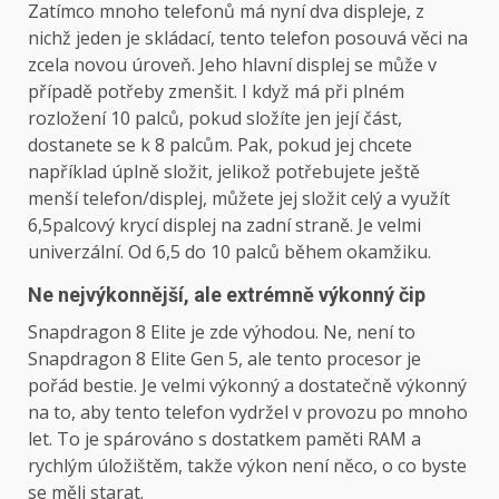
Zatímco mnoho telefonů má nyní dva displeje, z
nichž jeden je skládací, tento telefon posouvá věci na
zcela novou úroveň. Jeho hlavní displej se může v
případě potřeby zmenšit. I když má při plném
rozložení 10 palců, pokud složíte jen její část,
dostanete se k 8 palcům. Pak, pokud jej chcete
například úplně složit, jelikož potřebujete ještě
menší telefon/displej, můžete jej složit celý a využít
6,5palcový krycí displej na zadní straně. Je velmi
univerzální. Od 6,5 do 10 palců během okamžiku.
Ne nejvýkonnější, ale extrémně výkonný čip
Snapdragon 8 Elite je zde výhodou. Ne, není to
Snapdragon 8 Elite Gen 5, ale tento procesor je
pořád bestie. Je velmi výkonný a dostatečně výkonný
na to, aby tento telefon vydržel v provozu po mnoho
let. To je spárováno s dostatkem paměti RAM a
rychlým úložištěm, takže výkon není něco, o co byste
se měli starat.