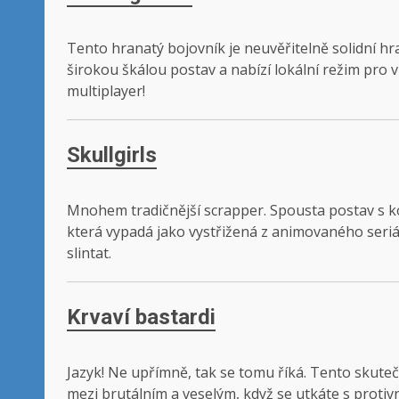
Tento hranatý bojovník je neuvěřitelně solidní hr
širokou škálou postav a nabízí lokální režim pro v
multiplayer!
Skullgirls
Mnohem tradičnější scrapper. Spousta postav s kom
která vypadá jako vystřižená z animovaného seriálu
slintat.
Krvaví bastardi
Jazyk! Ne upřímně, tak se tomu říká. Tento skute
mezi brutálním a veselým, když se utkáte s protiv