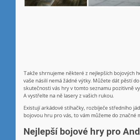
Takže shrnujeme některé z nejlepších bojových her 
vaše násilí nemá žádné výtky. Můžete dát pěstí do o
skutečnosti vás hry v tomto seznamu pozitivně vybíz
A vystřelte na ně lasery z vašich rukou.
Existují arkádové stíhačky, rozbíječe středního j
bojovou hru pro vás, to vám můžeme do značné mí
Nejlepší bojové hry pro And