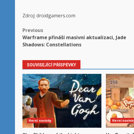
Zdroj: droidgamers.com
Post
Previous
Warframe přináší masivní aktualizaci, Jade
navigation
Shadows: Constellations
SOUVISEJÍCÍ PŘÍSPĚVKY
Herní novinky
Herní novink