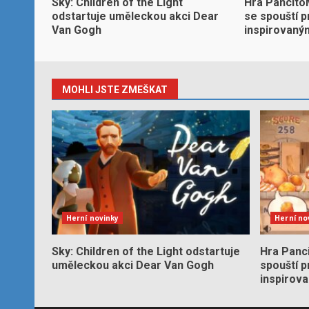
Sky: Children of the Light
Hra Pancito
odstartuje uměleckou akci Dear
se spouští 
Van Gogh
inspirovaný
MOHLI JSTE ZMEŠKAT
Herní novinky
Herní no
Sky: Children of the Light odstartuje
Hra Panc
uměleckou akci Dear Van Gogh
spouští 
inspirov