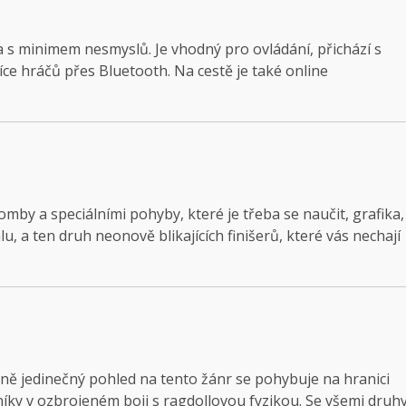
a s minimem nesmyslů. Je vhodný pro ovládání, přichází s
íce hráčů přes Bluetooth. Na cestě je také online
by a speciálními pohyby, které je třeba se naučit, grafika,
, a ten druh neonově blikajících finišerů, které vás nechají
čně jedinečný pohled na tento žánr se pohybuje na hranici
níky v ozbrojeném boji s ragdollovou fyzikou. Se všemi druh