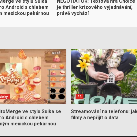
Merge ve stylu Suika
NEGOTIATOR: Textová hra Choice
pro Android s chlebem
je thriller krizového vyjednávání,
m mexickou pekárnou
právě vychází
vinky
PR
itoMerge ve stylu Suika se
Streamování na telefonu: jak 
pro Android s chlebem
filmy a nepřijít o data
aným mexickou pekárnou