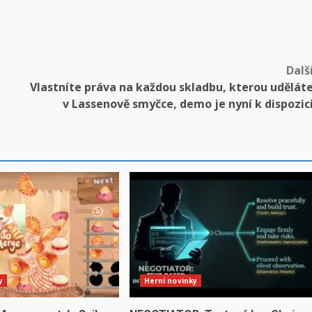
Dalš
Vlastníte práva na každou skladbu, kterou udělát
v Lassenově smyčce, demo je nyní k dispozic
y
Herní novinky