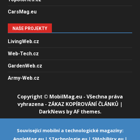
CarsMag.eu
NAŠE PROJEKTY
LivingWeb.cz
Web-Tech.cz
GardenWeb.cz
Army-Web.cz
Copyright © MobilMag.eu - Všechna práva
vyhrazena - ZÁKAZ KOPÍROVÁNÍ ČLÁNKŮ
|
DarkNews
by AF themes.
Související mobilní a technologické magazíny:
AppleMag.eu
|
STechnologie.eu
|
SMobilHry.eu
|