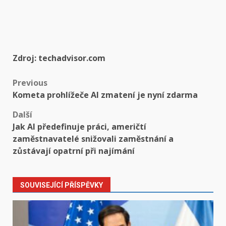
Zdroj: techadvisor.com
Post
Previous
Kometa prohlížeče AI zmatení je nyní zdarma
navigation
Další
Jak AI předefinuje práci, američtí
zaměstnavatelé snižovali zaměstnání a
zůstávají opatrní při najímání
SOUVISEJÍCÍ PŘÍSPĚVKY