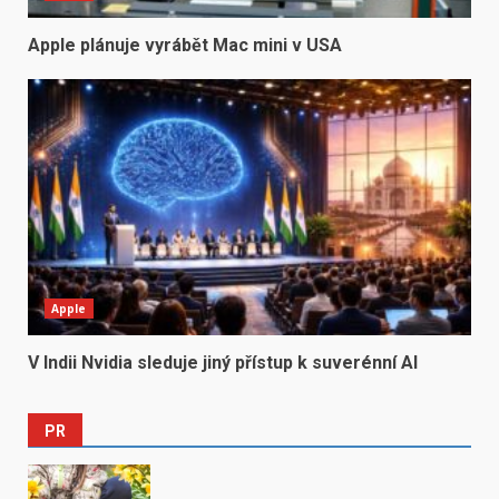
Apple plánuje vyrábět Mac mini v USA
Apple
V Indii Nvidia sleduje jiný přístup k suverénní AI
PR