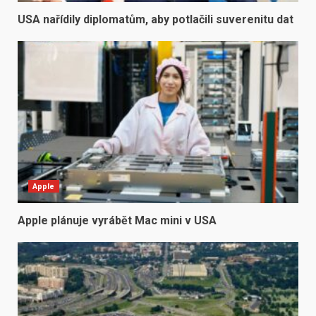
USA nařídily diplomatům, aby potlačili suverenitu dat
Apple
Apple plánuje vyrábět Mac mini v USA