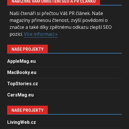
NABÍZÍME VÁM UMÍSTĚNÍ SEO A PR ČLÁNKŮ
Naši čtenáři si přečtou Váš PR článek. Naše
magazíny přinesou čtenost, zvýší povědomí o
značce a také díky zpětnému odkazu zlepší SEO
pozici.
Více informací »
NAŠE PROJEKTY
AppleMag.eu
MacBooky.eu
TopStories.cz
CarsMag.eu
NAŠE PROJEKTY
LivingWeb.cz