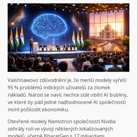
Vaishnawovo zdůvodnění je, že menší modely vyřeší
95 % problémů indických uživatelů za zlomek
nákladů. Národ se navíc nechce stát obětí AI bubliny,
ve které by pád jedné nadhodnocené AI společnosti
mohl poškodit ekonomiku.
Otevřené modely Nemotron společnosti Nvidia
sehrály roli ve vývoji některých lokalizovaných
modelů, včetně BharatGen s 17 miliardami