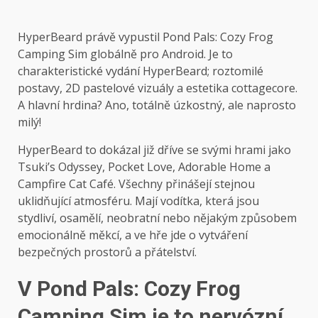
HyperBeard právě vypustil Pond Pals: Cozy Frog
Camping Sim globálně pro Android. Je to
charakteristické vydání HyperBeard; roztomilé
postavy, 2D pastelové vizuály a estetika cottagecore.
A hlavní hrdina? Ano, totálně úzkostný, ale naprosto
milý!
HyperBeard to dokázal již dříve se svými hrami jako
Tsuki’s Odyssey, Pocket Love, Adorable Home a
Campfire Cat Café. Všechny přinášejí stejnou
uklidňující atmosféru. Mají vodítka, která jsou
stydliví, osamělí, neobratní nebo nějakým způsobem
emocionálně měkcí, a ve hře jde o vytváření
bezpečných prostorů a přátelství.
V Pond Pals: Cozy Frog
Camping Sim je to nervózní