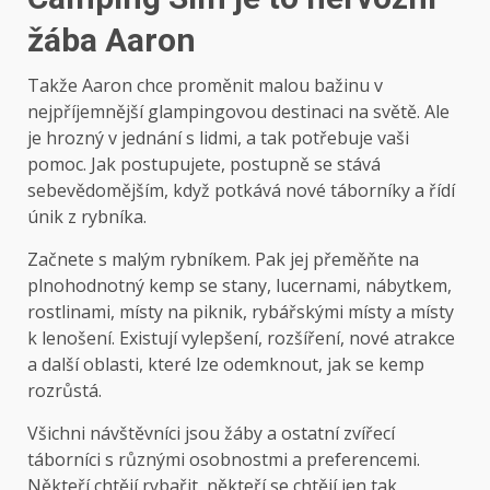
žába Aaron
Takže Aaron chce proměnit malou bažinu v
nejpříjemnější glampingovou destinaci na světě. Ale
je hrozný v jednání s lidmi, a tak potřebuje vaši
pomoc. Jak postupujete, postupně se stává
sebevědomějším, když potkává nové táborníky a řídí
únik z rybníka.
Začnete s malým rybníkem. Pak jej přeměňte na
plnohodnotný kemp se stany, lucernami, nábytkem,
rostlinami, místy na piknik, rybářskými místy a místy
k lenošení. Existují vylepšení, rozšíření, nové atrakce
a další oblasti, které lze odemknout, jak se kemp
rozrůstá.
Všichni návštěvníci jsou žáby a ostatní zvířecí
táborníci s různými osobnostmi a preferencemi.
Někteří chtějí rybařit, někteří se chtějí jen tak