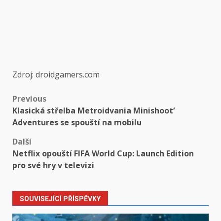
Zdroj: droidgamers.com
Post
Previous
Klasická střelba Metroidvania Minishoot‘
navigation
Adventures se spouští na mobilu
Další
Netflix opouští FIFA World Cup: Launch Edition
pro své hry v televizi
SOUVISEJÍCÍ PŘÍSPĚVKY