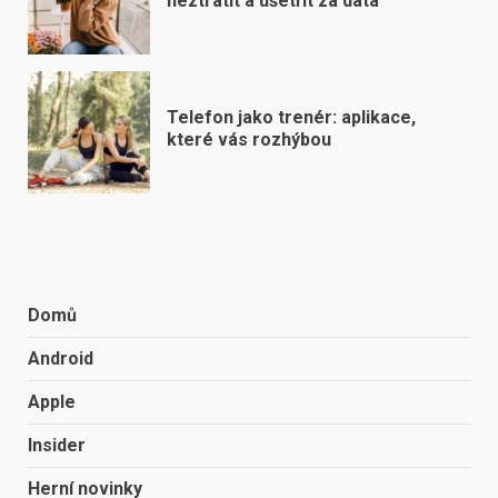
neztratit a ušetřit za data
Telefon jako trenér: aplikace,
které vás rozhýbou
Domů
Android
Apple
Insider
Herní novinky