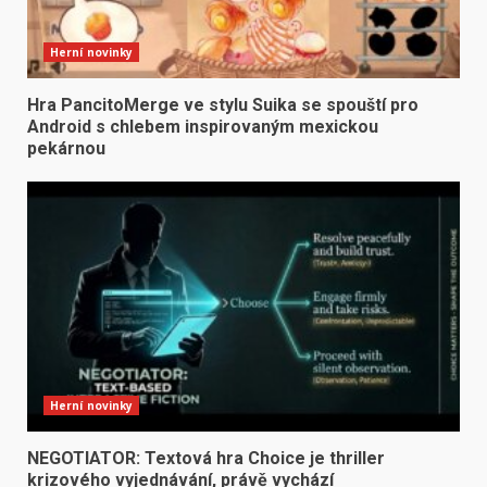
Herní novinky
Hra PancitoMerge ve stylu Suika se spouští pro
Android s chlebem inspirovaným mexickou
pekárnou
Herní novinky
NEGOTIATOR: Textová hra Choice je thriller
krizového vyjednávání, právě vychází