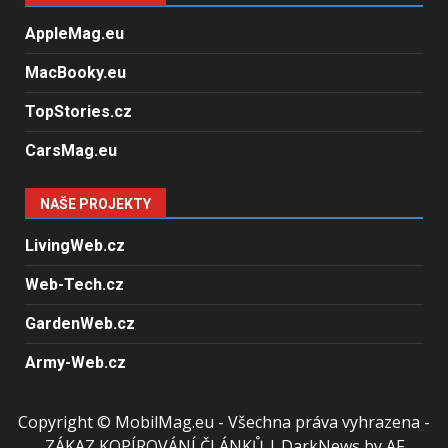
AppleMag.eu
MacBooky.eu
TopStories.cz
CarsMag.eu
NAŠE PROJEKTY
LivingWeb.cz
Web-Tech.cz
GardenWeb.cz
Army-Web.cz
Copyright © MobilMag.eu - Všechna práva vyhrazena -
ZÁKAZ KOPÍROVÁNÍ ČLÁNKŮ
|
DarkNews
by AF