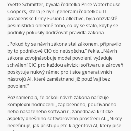
Yvette Schmitter, bývalá ředitelka Price Waterhouse
Coopers, která je nyní generální ředitelkou IT
poradenské firmy Fusion Collective, byla obzvláště
pesimistická ohledně toho, co by se stalo, kdyby se
podniky pokusily dodržovat pravidla zákona.
„Pokud by se návrh zákona stal zákonem, připravilo
by to podnikové CIO do neúspěchu,“ řekla. „Návrh
zákona zdvojnásobuje model povolení, vyžaduje
schválení CIO pro každou akvizici softwaru a zároveň
poskytuje nulový rámec pro tisíce generativních
nástrojů AI, které zaměstnanci již používají bez
povolení.“
Poznamenala, že ačkoli návrh zákona nařizuje
komplexní hodnocení „zaplaceného, ​​používaného
nebo nasazeného softwaru“, zanedbává kritické
aspekty dnešního softwarového prostředí AI. „Nikdy
nedefinuje, jak přistupujete k agentovi AI, který píše