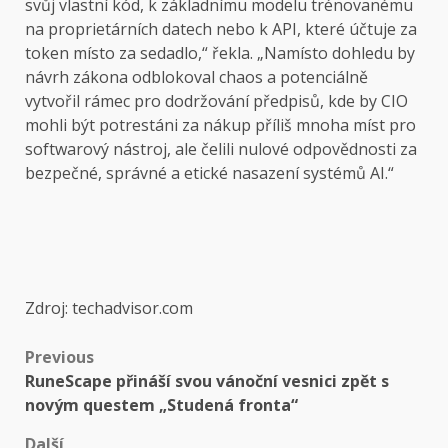
svůj vlastní kód, k základnímu modelu trénovanému
na proprietárních datech nebo k API, které účtuje za
token místo za sedadlo,“ řekla. „Namísto dohledu by
návrh zákona odblokoval chaos a potenciálně
vytvořil rámec pro dodržování předpisů, kde by CIO
mohli být potrestáni za nákup příliš mnoha míst pro
softwarový nástroj, ale čelili nulové odpovědnosti za
bezpečné, správné a etické nasazení systémů AI.“
Zdroj: techadvisor.com
Post
Previous
RuneScape přináší svou vánoční vesnici zpět s
navigation
novým questem „Studená fronta“
Další