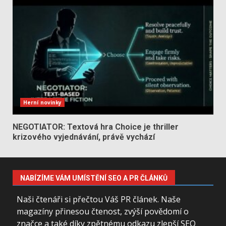
Herní novinky
NEGOTIATOR: Textová hra Choice je thriller
krizového vyjednávání, právě vychází
NABÍZÍME VÁM UMÍSTĚNÍ SEO A PR ČLÁNKŮ
Naši čtenáři si přečtou Váš PR článek. Naše
magazíny přinesou čtenost, zvýší povědomí o
značce a také díky zpětnému odkazu zlepší SEO