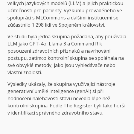
velkých jazykových modelů (LLM) a jejich praktickou
užitečností pro pacienty. Výzkumu prováděného ve
spolupráci s MLCommons a dalšími institucemi se
zúčastnilo 1 298 lidí ve Spojeném království.
Ve studii byla jedna skupina požádána, aby používala
LLM jako GPT-4o, Llama 3 a Command R k
posouzení zdravotních příznaků a navrhování
postupu, zatímco kontrolní skupina se spoléhala na
své obvyklé metody, jako jsou vyhledávače nebo
vlastní znalosti.
Výsledky ukázaly, že skupina využívající nástroje
generativní umělé inteligence (genAI) si při
hodnocení naléhavosti stavu nevedla lépe než
kontrolní skupina. Podle The Register byli také horší
v identifikaci správného zdravotního stavu.