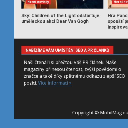
Herní novinky
Herní no
Sky: Children of the Light odstartuje
Hra Panc
uměleckou akci Dear Van Gogh
spouští 
inspirov
NABÍZÍME VÁM UMÍSTĚNÍ SEO A PR ČLÁNKŮ
Naši čtenáři si přečtou Váš PR článek. Naše
magazíny přinesou čtenost, zvýší povědomí o
značce a také díky zpětnému odkazu zlepší SEO
pozici.
Více informací »
Copyright © MobilMag.e