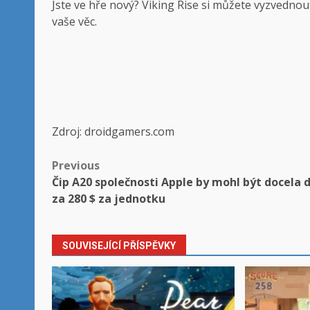
Jste ve hře nový? Viking Rise si můžete vyzvedno
vaše věc.
Zdroj: droidgamers.com
Post
Previous
Čip A20 společnosti Apple by mohl být docela 
navigation
za 280 $ za jednotku
SOUVISEJÍCÍ PŘÍSPĚVKY