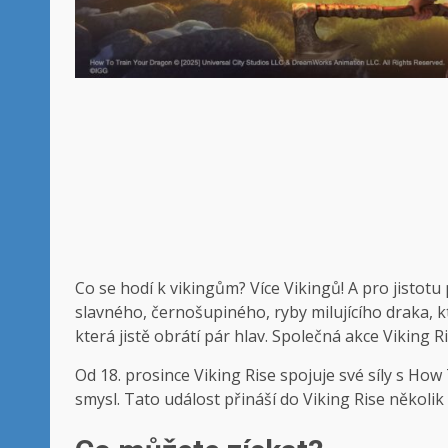
Co se hodí k vikingům? Více Vikingů! A pro jistot
slavného, ​​černošupiného, ​​ryby milujícího draka
která jistě obrátí pár hlav. Společná akce Viking
Od 18. prosince Viking Rise spojuje své síly s H
smysl. Tato událost přináší do Viking Rise několik 