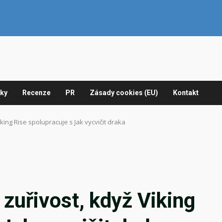
nky
Recenze
PR
Zásady cookies (EU)
Kontakt
king Rise spolupracuje s Jak vycvičit draka
 zuřivost, když Viking