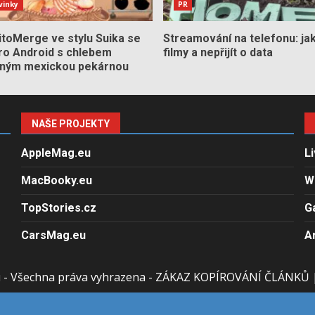
vinky
PR
itoMerge ve stylu Suika se
Streamování na telefonu: jak 
pro Android s chlebem
filmy a nepřijít o data
aným mexickou pekárnou
NAŠE PROJEKTY
AppleMag.eu
L
MacBooky.eu
W
TopStories.cz
G
CarsMag.eu
A
u - Všechna práva vyhrazena - ZÁKAZ KOPÍROVÁNÍ ČLÁNKŮ