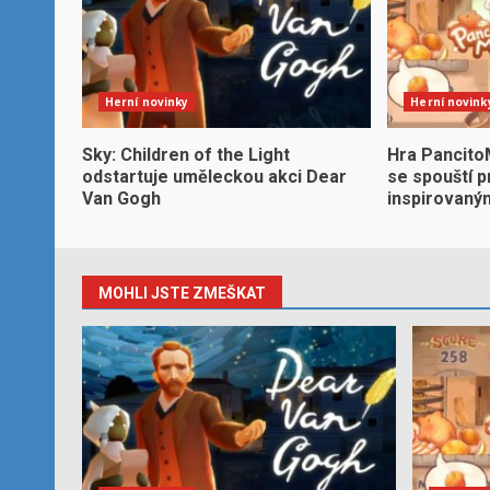
Herní novinky
Herní novink
Sky: Children of the Light
Hra Pancito
odstartuje uměleckou akci Dear
se spouští 
Van Gogh
inspirovaný
MOHLI JSTE ZMEŠKAT