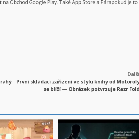
ut na
Obchod Google Play
. Také
App Store
a
Pára
pokud je to
Dalš
drahý
První skládací zařízení ve stylu knihy od Motorol
se blíží — Obrázek potvrzuje Razr Fol