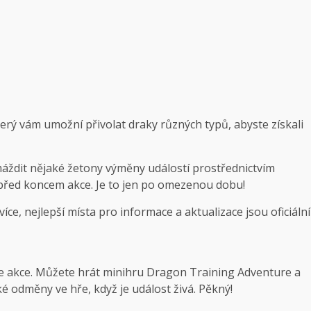
terý vám umožní přivolat draky různých typů, abyste získali
ždit nějaké žetony výměny událostí prostřednictvím
 před koncem akce. Je to jen po omezenou dobu!
íce, nejlepší místa pro informace a aktualizace jsou oficiální
e akce
. Můžete hrát minihru Dragon Training Adventure a
é odměny ve hře, když je událost živá. Pěkný!