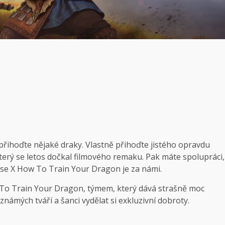
u přihoďte nějaké draky. Vlastně přihoďte jistého opravdu
, který se letos dočkal filmového remaku. Pak máte spolupráci,
 Rise X How To Train Your Dragon je za námi.
ow To Train Your Dragon, týmem, který dává strašně moc
známých tváří a šanci vydělat si exkluzivní dobroty.