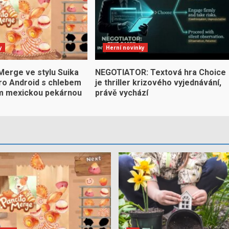
y
Herní novinky
Merge ve stylu Suika
NEGOTIATOR: Textová hra Choice
pro Android s chlebem
je thriller krizového vyjednávání,
m mexickou pekárnou
právě vychází