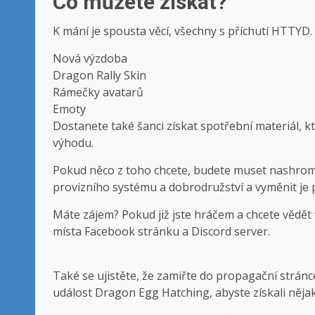
Co můžete získat?
K mání je spousta věcí, všechny s příchutí HTTYD.
Nová výzdoba
Dragon Rally Skin
Rámečky avatarů
Emoty
Dostanete také šanci získat spotřební materiál, k
výhodu.
Pokud něco z toho chcete, budete muset nashromá
provizního systému a dobrodružství a vyměnit je
Máte zájem? Pokud již jste hráčem a chcete vědět v
místa
Facebook
stránku a
Discord server
.
Také se ujistěte, že zamiřte do
propagační stránc
událost Dragon Egg Hatching, abyste získali nějak