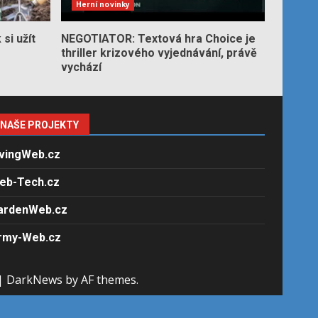
Herní novinky
si užít
NEGOTIATOR: Textová hra Choice je
thriller krizového vyjednávání, právě
vychází
NAŠE PROJEKTY
ivingWeb.cz
eb-Tech.cz
ardenWeb.cz
rmy-Web.cz
|
DarkNews
by AF themes.