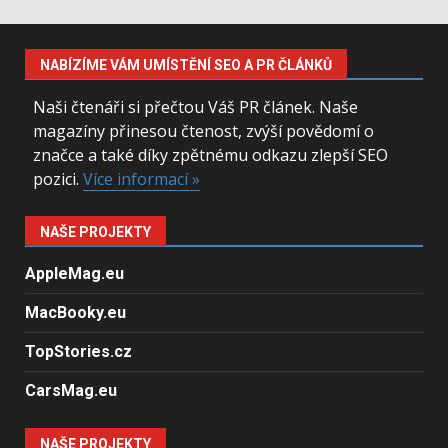
NABÍZÍME VÁM UMÍSTĚNÍ SEO A PR ČLÁNKŮ
Naši čtenáři si přečtou Váš PR článek. Naše
magazíny přinesou čtenost, zvýší povědomí o
značce a také díky zpětnému odkazu zlepší SEO
pozici.
Více informací »
NAŠE PROJEKTY
AppleMag.eu
MacBooky.eu
TopStories.cz
CarsMag.eu
NAŠE PROJEKTY