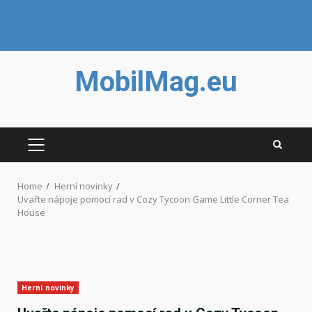
Skip
MobilMag.eu
to
content
PRIMARY
MENU
Home
Herní novinky
Uvařte nápoje pomocí rad v Cozy Tycoon Game Little Corner Tea
House
Herní novinky