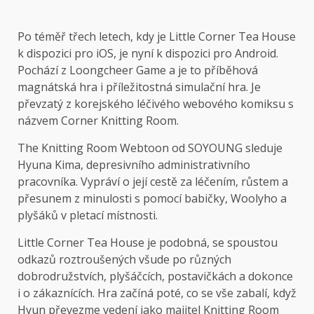
Po téměř třech letech, kdy je Little Corner Tea House
k dispozici pro iOS, je nyní k dispozici pro Android.
Pochází z Loongcheer Game a je to příběhová
magnátská hra i příležitostná simulační hra. Je
převzatý z korejského léčivého webového komiksu s
názvem Corner Knitting Room.
The Knitting Room Webtoon od SOYOUNG sleduje
Hyuna Kima, depresivního administrativního
pracovníka. Vypráví o její cestě za léčením, růstem a
přesunem z minulosti s pomocí babičky, Woolyho a
plyšáků v pletací místnosti.
Little Corner Tea House je podobná, se spoustou
odkazů roztroušených všude po různých
dobrodružstvích, plyšáčcích, postavičkách a dokonce
i o zákaznících. Hra začíná poté, co se vše zabalí, když
Hyun převezme vedení jako majitel Knitting Room