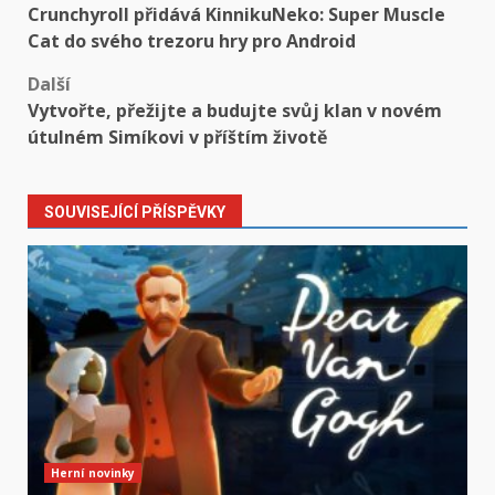
Crunchyroll přidává KinnikuNeko: Super Muscle
navigation
Cat do svého trezoru hry pro Android
Další
Vytvořte, přežijte a budujte svůj klan v novém
útulném Simíkovi v příštím životě
SOUVISEJÍCÍ PŘÍSPĚVKY
Herní novinky