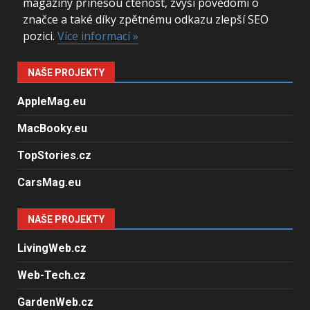
magazíny přinesou čtenost, zvýší povědomí o
značce a také díky zpětnému odkazu zlepší SEO
pozici.
Více informací »
NAŠE PROJEKTY
AppleMag.eu
MacBooky.eu
TopStories.cz
CarsMag.eu
NAŠE PROJEKTY
LivingWeb.cz
Web-Tech.cz
GardenWeb.cz