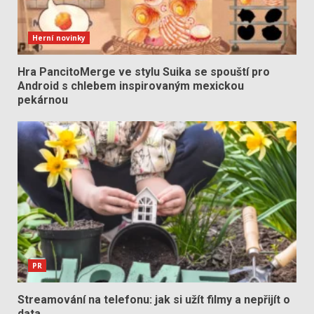
Herní novinky
Hra PancitoMerge ve stylu Suika se spouští pro
Android s chlebem inspirovaným mexickou
pekárnou
PR
Streamování na telefonu: jak si užít filmy a nepřijít o
data