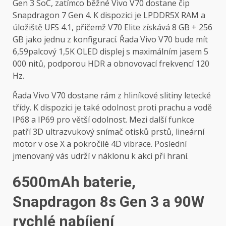
Gen 3 SoC, zatímco běžné Vivo V70 dostane čip
Snapdragon 7 Gen 4. K dispozici je LPDDR5X RAM a
úložiště UFS 4.1, přičemž V70 Elite získává 8 GB + 256
GB jako jednu z konfigurací. Řada Vivo V70 bude mít
6,59palcový 1,5K OLED displej s maximálním jasem 5
000 nitů, podporou HDR a obnovovací frekvencí 120
Hz.
Řada Vivo V70 dostane rám z hliníkové slitiny letecké
třídy. K dispozici je také odolnost proti prachu a vodě
IP68 a IP69 pro větší odolnost. Mezi další funkce
patří 3D ultrazvukový snímač otisků prstů, lineární
motor v ose X a pokročilé 4D vibrace. Poslední
jmenovaný vás udrží v náklonu k akci při hraní.
6500mAh baterie,
Snapdragon 8s Gen 3 a 90W
rychlé nabíjení