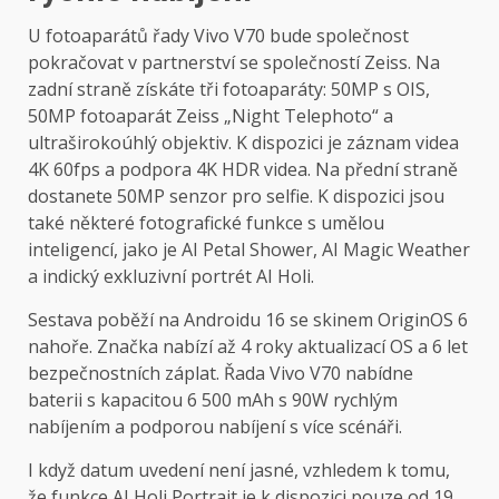
U fotoaparátů řady Vivo V70 bude společnost
pokračovat v partnerství se společností Zeiss. Na
zadní straně získáte tři fotoaparáty: 50MP s OIS,
50MP fotoaparát Zeiss „Night Telephoto“ a
ultraširokoúhlý objektiv. K dispozici je záznam videa
4K 60fps a podpora 4K HDR videa. Na přední straně
dostanete 50MP senzor pro selfie. K dispozici jsou
také některé fotografické funkce s umělou
inteligencí, jako je AI Petal Shower, AI Magic Weather
a indický exkluzivní portrét AI Holi.
Sestava poběží na Androidu 16 se skinem OriginOS 6
nahoře. Značka nabízí až 4 roky aktualizací OS a 6 let
bezpečnostních záplat. Řada Vivo V70 nabídne
baterii s kapacitou 6 500 mAh s 90W rychlým
nabíjením a podporou nabíjení s více scénáři.
I když datum uvedení není jasné, vzhledem k tomu,
že funkce AI Holi Portrait je k dispozici pouze od 19.