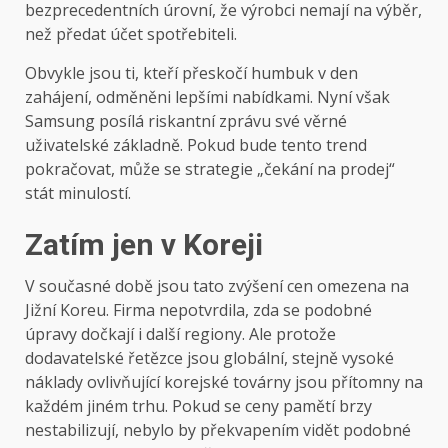
bezprecedentních úrovní, že výrobci nemají na výběr,
než předat účet spotřebiteli.
Obvykle jsou ti, kteří přeskočí humbuk v den
zahájení, odměněni lepšími nabídkami. Nyní však
Samsung posílá riskantní zprávu své věrné
uživatelské základně. Pokud bude tento trend
pokračovat, může se strategie „čekání na prodej“
stát minulostí.
Zatím jen v Koreji
V současné době jsou tato zvýšení cen omezena na
Jižní Koreu. Firma nepotvrdila, zda se podobné
úpravy dočkají i další regiony. Ale protože
dodavatelské řetězce jsou globální, stejně vysoké
náklady ovlivňující korejské továrny jsou přítomny na
každém jiném trhu. Pokud se ceny pamětí brzy
nestabilizují, nebylo by překvapením vidět podobné