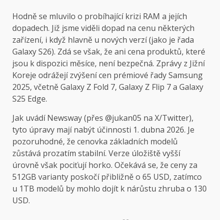
Hodně se mluvilo o probíhající krizi RAM a jejích
dopadech. Již jsme viděli dopad na cenu některých
zařízení, i když hlavně u nových verzí (jako je řada
Galaxy S26). Zdá se však, že ani cena produktů, které
jsou k dispozici měsíce, není bezpečná. Zprávy z Jižní
Koreje odrážejí zvýšení cen prémiové řady Samsung
2025, včetně Galaxy Z Fold 7, Galaxy Z Flip 7 a Galaxy
S25 Edge.
Jak uvádí Newsway (přes @jukan05 na X/Twitter),
tyto úpravy mají nabýt účinnosti 1. dubna 2026. Je
pozoruhodné, že cenovka základních modelů
zůstává prozatím stabilní. Verze úložiště vyšší
úrovně však pociťují horko. Očekává se, že ceny za
512GB varianty poskočí přibližně o 65 USD, zatímco
u 1TB modelů by mohlo dojít k nárůstu zhruba o 130
USD.