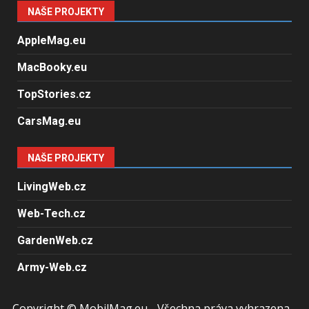
NAŠE PROJEKTY
AppleMag.eu
MacBooky.eu
TopStories.cz
CarsMag.eu
NAŠE PROJEKTY
LivingWeb.cz
Web-Tech.cz
GardenWeb.cz
Army-Web.cz
Copyright © MobilMag.eu - Všechna práva vyhrazena -