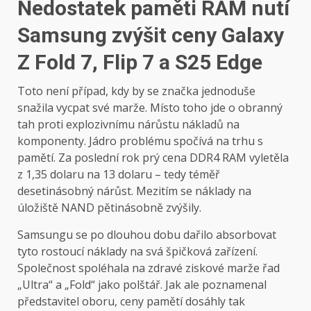
Nedostatek paměti RAM nutí
Samsung zvýšit ceny Galaxy
Z Fold 7, Flip 7 a S25 Edge
Toto není případ, kdy by se značka jednoduše
snažila vycpat své marže. Místo toho jde o obranný
tah proti explozivnímu nárůstu nákladů na
komponenty. Jádro problému spočívá na trhu s
pamětí. Za poslední rok prý cena DDR4 RAM vyletěla
z 1,35 dolaru na 13 dolaru – tedy téměř
desetinásobný nárůst. Mezitím se náklady na
úložiště NAND pětinásobně zvýšily.
Samsungu se po dlouhou dobu dařilo absorbovat
tyto rostoucí náklady na svá špičková zařízení.
Společnost spoléhala na zdravé ziskové marže řad
„Ultra“ a „Fold“ jako polštář. Jak ale poznamenal
představitel oboru, ceny pamětí dosáhly tak