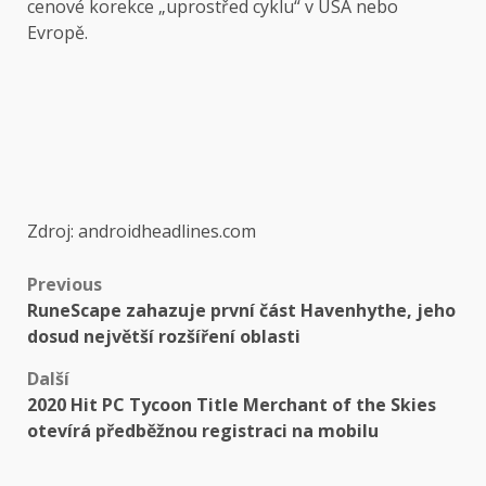
cenové korekce „uprostřed cyklu“ v USA nebo
Evropě.
Zdroj: androidheadlines.com
Post
Previous
RuneScape zahazuje první část Havenhythe, jeho
navigation
dosud největší rozšíření oblasti
Další
2020 Hit PC Tycoon Title Merchant of the Skies
otevírá předběžnou registraci na mobilu