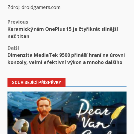
Zdroj: droidgamers.com
Post
Previous
Keramický rám OnePlus 15 je čtyřikrát silnější
navigation
než titan
Další
Dimenzita MediaTek 9500 přináší hraní na úrovni
konzoly, velmi efektivní výkon a mnoho dalšího
SOUVISEJÍCÍ PŘÍSPĚVKY