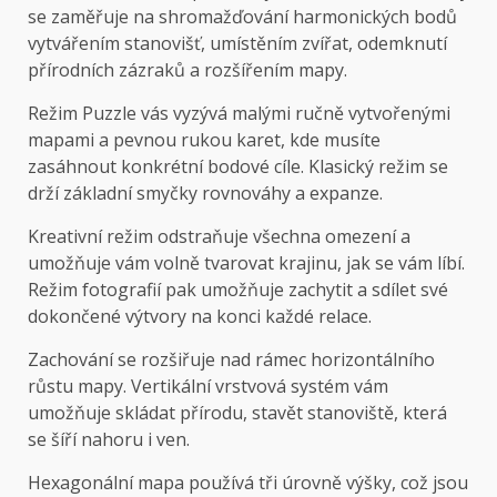
se zaměřuje na shromažďování harmonických bodů
vytvářením stanovišť, umístěním zvířat, odemknutí
přírodních zázraků a rozšířením mapy.
Režim Puzzle vás vyzývá malými ručně vytvořenými
mapami a pevnou rukou karet, kde musíte
zasáhnout konkrétní bodové cíle. Klasický režim se
drží základní smyčky rovnováhy a expanze.
Kreativní režim odstraňuje všechna omezení a
umožňuje vám volně tvarovat krajinu, jak se vám líbí.
Režim fotografií pak umožňuje zachytit a sdílet své
dokončené výtvory na konci každé relace.
Zachování se rozšiřuje nad rámec horizontálního
růstu mapy. Vertikální vrstvová systém vám
umožňuje skládat přírodu, stavět stanoviště, která
se šíří nahoru i ven.
Hexagonální mapa používá tři úrovně výšky, což jsou