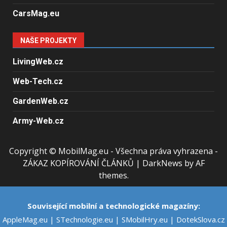
CarsMag.eu
NAŠE PROJEKTY
LivingWeb.cz
Web-Tech.cz
GardenWeb.cz
Army-Web.cz
Copyright © MobilMag.eu - Všechna práva vyhrazena -
ZÁKAZ KOPÍROVÁNÍ ČLÁNKŮ
|
DarkNews
by AF
themes.
Související mobilní a technologické magazíny:
AppleMag.eu
|
STechnologie.eu
|
SMobilHry.eu
|
DotekSlova.cz