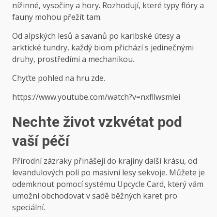
nížinné, vysočiny a hory. Rozhodují, které typy flóry a
fauny mohou přežít tam.
Od alpských lesů a savanů po karibské útesy a
arktické tundry, každý biom přichází s jedinečnými
druhy, prostředími a mechanikou.
Chyťte pohled na hru zde.
https://www.youtube.com/watch?v=nxfllwsmlei
Nechte život vzkvétat pod
vaší péčí
Přírodní zázraky přinášejí do krajiny další krásu, od
levandulových polí po masivní lesy sekvoje. Můžete je
odemknout pomocí systému Upcycle Card, který vám
umožní obchodovat v sadě běžných karet pro
speciální.