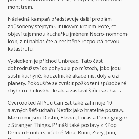
monstrem.
Následná kampaň představuje další problém
způsobený stejným Cibulovým králem. Poté, co
objeví tajemnou kuchařku jménem Necro-nomnom-
icon, z ní nahlas čte a nechtěně rozpoutá novou
katastrofu.
Výsledkem je příchod Unbread. Tato část
dobrodružství se pohybuje po místech, jako jsou
sushi kuchyně, kouzelnické akademie, doly a cizí
planety. Pokoušíte se zvrátit poškození způsobené
chybou cibulového krále a zastavit šířící se chaos.
Overcooked All You Can Eat také zahrnuje 10
slavných šéfkuchařů Netflix jako hratelné postavy.
Mezi nimi jsou Dustin, Eleven, Lucas a Demogorgon
z Stranger Things. Přináší také postavy z KPop
Demon Hunters, včetně Mira, Rumi, Zoey, Jinu,