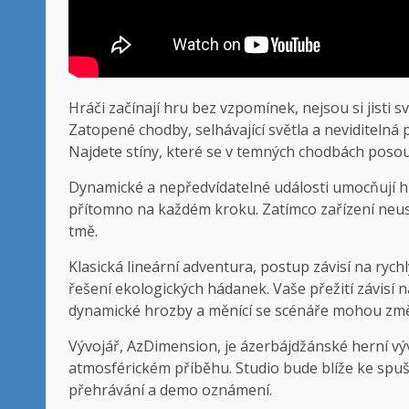
Hráči začínají hru bez vzpomínek, nejsou si jisti 
Zatopené chodby, selhávající světla a neviditelná
Najdete stíny, které se v temných chodbách posouv
Dynamické a nepředvídatelné události umocňují hr
přítomno na každém kroku. Zatímco zařízení neust
tmě.
Klasická lineární adventura, postup závisí na rych
řešení ekologických hádanek. Vaše přežití závis
dynamické hrozby a měnící se scénáře mohou změni
Vývojář, AzDimension, je ázerbájdžánské herní vý
atmosférickém příběhu. Studio bude blíže ke spušt
přehrávání a demo oznámení.