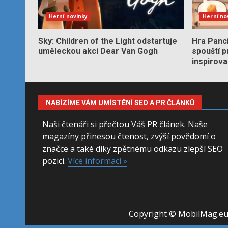
Herní novinky
Herní no
Sky: Children of the Light odstartuje
Hra Panc
uměleckou akci Dear Van Gogh
spouští 
inspirov
NABÍZÍME VÁM UMÍSTĚNÍ SEO A PR ČLÁNKŮ
Naši čtenáři si přečtou Váš PR článek. Naše
magazíny přinesou čtenost, zvýší povědomí o
značce a také díky zpětnému odkazu zlepší SEO
pozici.
Více informací »
Copyright © MobilMag.e