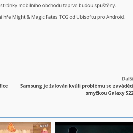
 stránky mobilního obchodu teprve budou spuštěny.
tní hře Might & Magic Fates TCG od Ubisoftu pro Android.
Dalš
fice
Samsung je žalován kvůli problému se zaváděc
smyčkou Galaxy S2