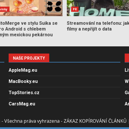
vinky
PR
itoMerge ve stylu Suika se
Streamování na telefonu: jak 
pro Android s chlebem
filmy a nepřijít o data
aným mexickou pekárnou
NAŠE PROJEKTY
AppleMag.eu
L
MacBooky.eu
W
TopStories.cz
G
CarsMag.eu
A
u - Všechna práva vyhrazena - ZÁKAZ KOPÍROVÁNÍ ČLÁNKŮ