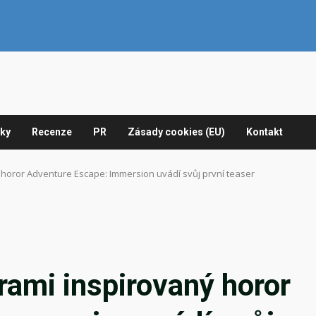
nky
Recenze
PR
Zásady cookies (EU)
Kontakt
horor Adventure Escape: Immersion uvádí svůj první teaser
ami inspirovaný horor