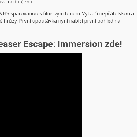
ává nedotčeno.
u VHS spárovanou s filmovým tónem. Vytváří nepřátelskou a
é hrůzy. První upoutávka nyní nabízí první pohled na
teaser Escape: Immersion zde!