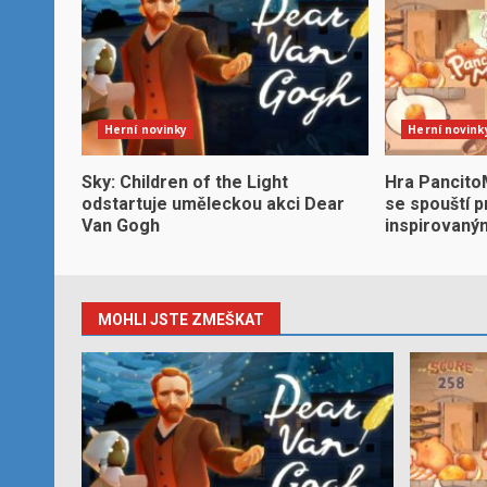
Herní novinky
Herní novink
Sky: Children of the Light
Hra Pancito
odstartuje uměleckou akci Dear
se spouští 
Van Gogh
inspirovaný
MOHLI JSTE ZMEŠKAT