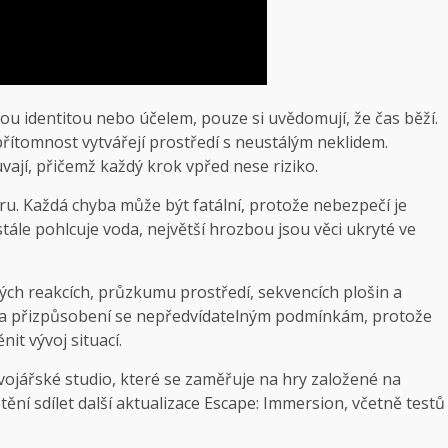
svou identitou nebo účelem, pouze si uvědomují, že čas běží.
 přítomnost vytvářejí prostředí s neustálým neklidem.
ají, přičemž každý krok vpřed nese riziko.
u. Každá chyba může být fatální, protože nebezpečí je
ále pohlcuje voda, největší hrozbou jsou věci ukryté ve
lých reakcích, průzkumu prostředí, sekvencích plošin a
í na přizpůsobení se nepředvídatelným podmínkám, protože
t vývoj situací.
vojářské studio, které se zaměřuje na hry založené na
ění sdílet další aktualizace Escape: Immersion, včetně testů