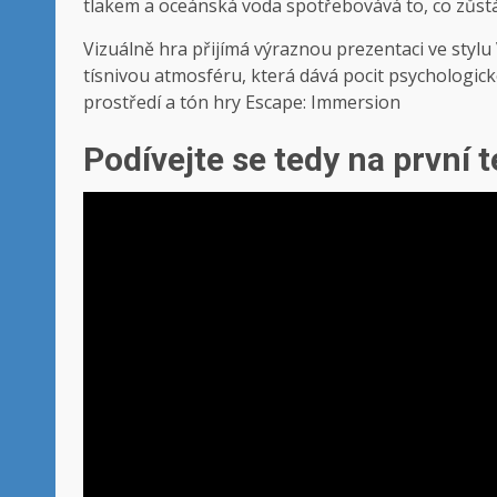
tlakem a oceánská voda spotřebovává to, co zůst
Vizuálně hra přijímá výraznou prezentaci ve styl
tísnivou atmosféru, která dává pocit psychologick
prostředí a tón hry Escape: Immersion
Podívejte se tedy na první 