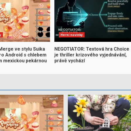
y
Herní novinky
Merge ve stylu Suika
NEGOTIATOR: Textová hra Choice
pro Android s chlebem
je thriller krizového vyjednávání,
m mexickou pekárnou
právě vychází