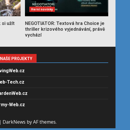
Herní novinky
si užít
NEGOTIATOR: Textová hra Choice je
thriller krizového vyjednávání, právě
vychází
NAŠE PROJEKTY
ivingWeb.cz
eb-Tech.cz
ardenWeb.cz
rmy-Web.cz
|
DarkNews
by AF themes.