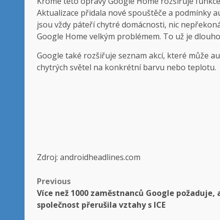
Kromě této opravy Google Home rozšiřuje funkce 
Aktualizace přidala nové spouštěče a podmínky au
jsou vždy páteří chytré domácnosti, nic nepřekoná
Google Home velkým problémem. To už je dlouho
Google také rozšiřuje seznam akcí, které může a
chytrých světel na konkrétní barvu nebo teplotu.
Zdroj: androidheadlines.com
Post
Previous
Více než 1000 zaměstnanců Google požaduje, 
navigation
společnost přerušila vztahy s ICE