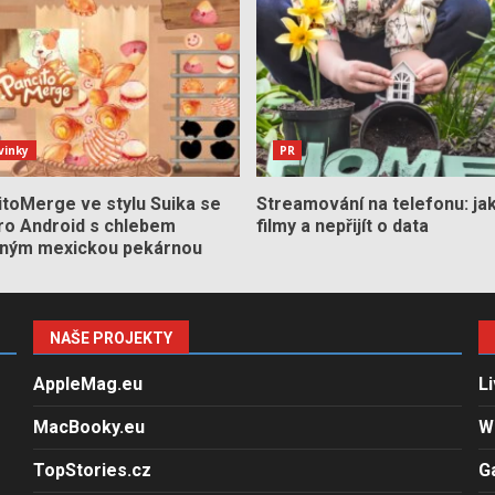
vinky
PR
itoMerge ve stylu Suika se
Streamování na telefonu: jak 
pro Android s chlebem
filmy a nepřijít o data
aným mexickou pekárnou
NAŠE PROJEKTY
AppleMag.eu
L
MacBooky.eu
W
TopStories.cz
G