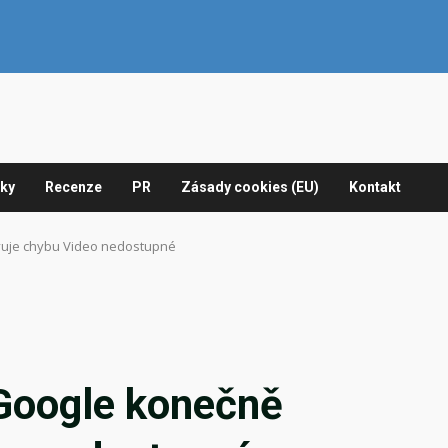
nky
Recenze
PR
Zásady cookies (EU)
Kontakt
uje chybu Video nedostupné
Google konečně