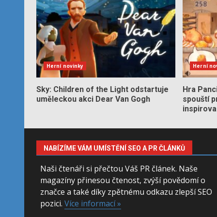
Herní novinky
Herní no
Sky: Children of the Light odstartuje
Hra Panc
uměleckou akci Dear Van Gogh
spouští 
inspirov
NABÍZÍME VÁM UMÍSTĚNÍ SEO A PR ČLÁNKŮ
Naši čtenáři si přečtou Váš PR článek. Naše
magazíny přinesou čtenost, zvýší povědomí o
značce a také díky zpětnému odkazu zlepší SEO
pozici.
Více informací »