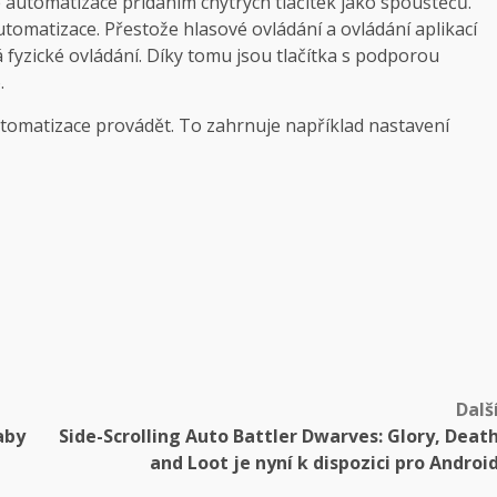
automatizace přidáním chytrých tlačítek jako spouštěčů.
tomatizace. Přestože hlasové ovládání a ovládání aplikací
 fyzické ovládání. Díky tomu jsou tlačítka s podporou
.
utomatizace provádět. To zahrnuje například nastavení
Dalš
aby
Side-Scrolling Auto Battler Dwarves: Glory, Deat
and Loot je nyní k dispozici pro Androi