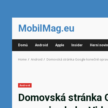
Skip
MobilMag.eu
to
content
Domů
Android
Apple
Insider
Herní novi
Home
Android
Domovská stránka Google konečně oprav
Android
Domovská stránka 