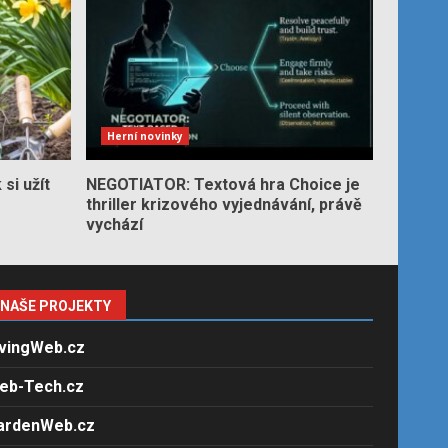
Herní novinky
si užít
NEGOTIATOR: Textová hra Choice je
thriller krizového vyjednávání, právě
vychází
NAŠE PROJEKTY
ivingWeb.cz
eb-Tech.cz
ardenWeb.cz