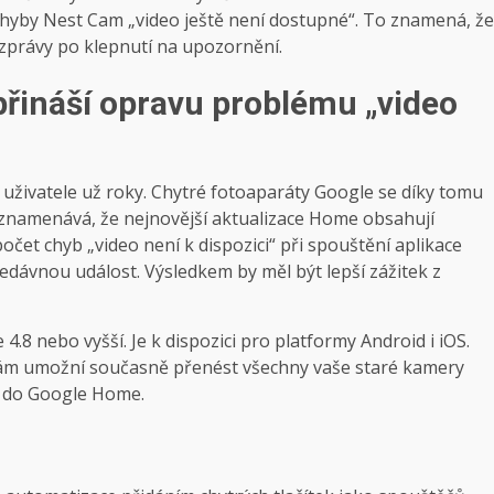
hyby Nest Cam „video ještě není dostupné“. To znamená, že
 zprávy po klepnutí na upozornění.
řináší opravu problému „video
í uživatele už roky. Chytré fotoaparáty Google se díky tomu
oznamenává, že nejnovější aktualizace Home obsahují
očet chyb „video není k dispozici“ při spouštění aplikace
dávnou událost. Výsledkem by měl být lepší zážitek z
4.8 nebo vyšší. Je k dispozici pro platformy Android i iOS.
 vám umožní současně přenést všechny vaše staré kamery
st do Google Home.