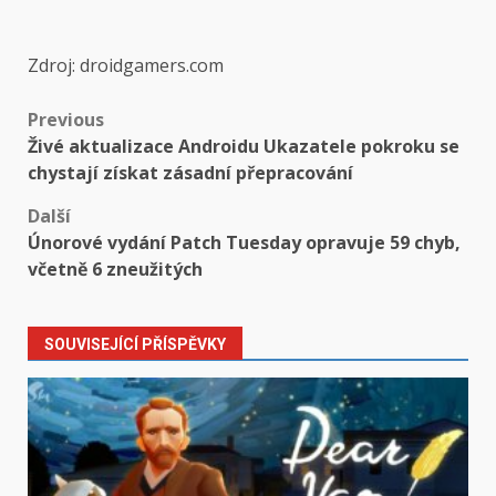
Zdroj: droidgamers.com
Post
Previous
Živé aktualizace Androidu Ukazatele pokroku se
navigation
chystají získat zásadní přepracování
Další
Únorové vydání Patch Tuesday opravuje 59 chyb,
včetně 6 zneužitých
SOUVISEJÍCÍ PŘÍSPĚVKY