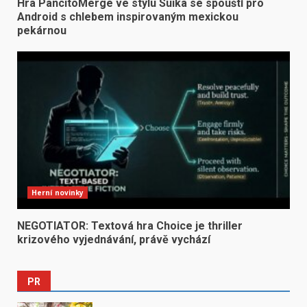
Hra PancitoMerge ve stylu Suika se spouští pro
Android s chlebem inspirovaným mexickou
pekárnou
Herní novinky
NEGOTIATOR: Textová hra Choice je thriller
krizového vyjednávání, právě vychází
PR