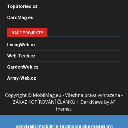
TopStories.cz
CarsMag.eu
NAŠE PROJEKTY
LivingWeb.cz
Web-Tech.cz
GardenWeb.cz
Army-Web.cz
Copyright © MobilMag.eu - Všechna práva vyhrazena -
ZÁKAZ KOPÍROVÁNÍ ČLÁNKŮ
|
DarkNews
by AF
themes.
Související mobilní a technologické magazíny: