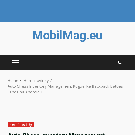
Skip
MobilMag.eu
to
content
PRIMARY
MENU
Home
Herní novinky
Auto Chess Inventory Management Roguelike Backpack Battles
Lands na Androidu
Herní novinky