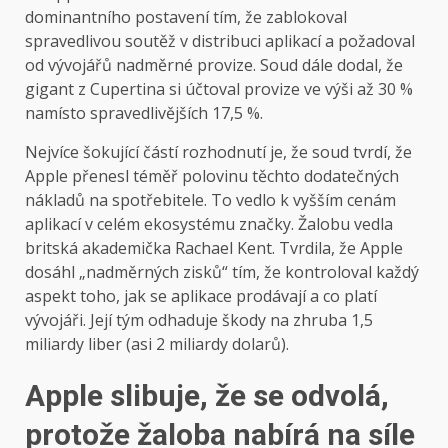
dominantního postavení tím, že zablokoval
spravedlivou soutěž v distribuci aplikací a požadoval
od vývojářů nadměrné provize. Soud dále dodal, že
gigant z Cupertina si účtoval provize ve výši až 30 %
namísto spravedlivějších 17,5 %.
Nejvíce šokující částí rozhodnutí je, že soud tvrdí, že
Apple přenesl téměř polovinu těchto dodatečných
nákladů na spotřebitele. To vedlo k vyšším cenám
aplikací v celém ekosystému značky. Žalobu vedla
britská akademička Rachael Kent. Tvrdila, že Apple
dosáhl „nadměrných zisků“ tím, že kontroloval každý
aspekt toho, jak se aplikace prodávají a co platí
vývojáři. Její tým odhaduje škody na zhruba 1,5
miliardy liber (asi 2 miliardy dolarů).
Apple slibuje, že se odvolá,
protože žaloba nabírá na síle