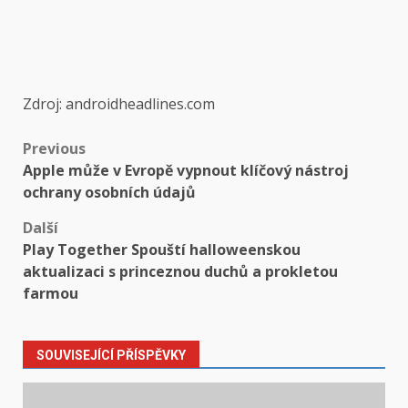
Zdroj: androidheadlines.com
Post
Previous
Apple může v Evropě vypnout klíčový nástroj
navigation
ochrany osobních údajů
Další
Play Together Spouští halloweenskou
aktualizaci s princeznou duchů a prokletou
farmou
SOUVISEJÍCÍ PŘÍSPĚVKY