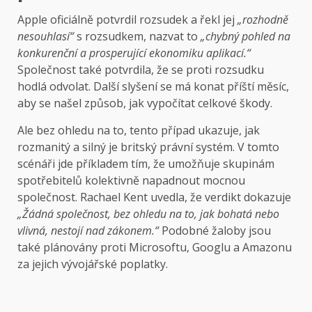
Apple oficiálně potvrdil rozsudek a řekl jej
„rozhodně
nesouhlasí“
s rozsudkem, nazvat to
„chybný pohled na
konkurenční a prosperující ekonomiku aplikací.“
Společnost také potvrdila, že se proti rozsudku
hodlá odvolat. Další slyšení se má konat příští měsíc,
aby se našel způsob, jak vypočítat celkové škody.
Ale bez ohledu na to, tento případ ukazuje, jak
rozmanitý a silný je britský právní systém. V tomto
scénáři jde příkladem tím, že umožňuje skupinám
spotřebitelů kolektivně napadnout mocnou
společnost. Rachael Kent uvedla, že verdikt dokazuje
„Žádná společnost, bez ohledu na to, jak bohatá nebo
vlivná, nestojí nad zákonem.“
Podobné žaloby jsou
také plánovány proti Microsoftu, Googlu a Amazonu
za jejich vývojářské poplatky.