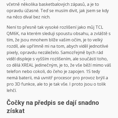
včetně několika basketbalových zápasů, a je to
opravdu úžasné. Teď se musím divit, jak jsem se kdy
na něco díval bez nich.
Není to přesně tak vysoké rozlišení jako můj TCL
QM6K, na kterém sleduji spoustu obsahu, a zvláště s
tím, že jsou mnohem blíže vašim očím, je to velký
rozdíl, ale upřímně mi na tom, abych viděl jednotlivé
pixely, opravdu nezáleželo. Samozřejmě bych rád
viděl displeje s vyšším rozlišením, ale součástí toho,
co dělá XREAL jedinečným, je to, že vše běží mimo váš
telefon nebo cokoli, do čeho je zapojen. 1S tedy
nemá baterii, má uvnitř procesor pro provoz brýlí a
pro 3D funkce, ale to je tak vše. I proto jsou o tolik
lehčí.
Čočky na předpis se dají snadno
získat