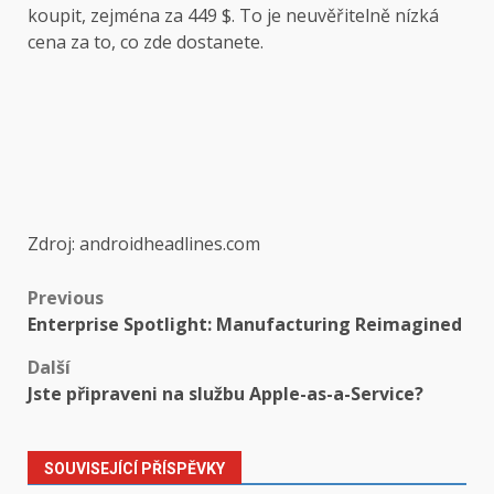
koupit, zejména za 449 $. To je neuvěřitelně nízká
cena za to, co zde dostanete.
Zdroj: androidheadlines.com
Post
Previous
Enterprise Spotlight: Manufacturing Reimagined
navigation
Další
Jste připraveni na službu Apple-as-a-Service?
SOUVISEJÍCÍ PŘÍSPĚVKY