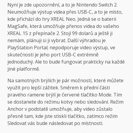
Nyní je zde upozornění, a to je Nintendo Switch 2.
Neumožňuje výstup videa přes USB-C, a to je místo,
kde přichází do hry XREAL Neo. Jedná se o baterii
MagSafe, která umožňuje přenos videa do vašeho
XREAL 1S z přepínače 2. Stojí 99 dolarů a ještě ji
nemám, plánuji si ji vybrat. Další výhradou je
PlayStation Portal; nepodporuje video výstup, ve
skutečnosti je jeho port USB-C extrémně
jednoduchý. Ale to bude fungovat prakticky na každé
jiné platformě.
Na samotných brýlích je pár možností, které můžete
využít pro lepší zážitek. Směrem k přední části
pravého ramene brýlí je červené tlačítko Mode. Tím
se dostanete do režimu kotvy nebo sledování. Režim
Anchor v podstatě umožňuje, aby video zůstalo
přesně tam, kde jste stiskli tlačítko, zatímco režim
Sledovat vás bude následovat po místnosti.