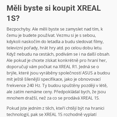
Měli byste si koupit XREAL
1S?
Bezpochyby. Ale měli byste se zamyslet nad tím, k
čemu je budete používat. Vezmu si je s sebou,
kdykoli naskočím do letadla a budu sledovat filmy,
televizní pořady, hrát hry atd. po celou dobu letu.
Když nebudu na cestách, podívám se i na další obsah.
Ale pokud je chcete získat konkrétně pro hraní her,
doporučuji vám počkat na XREAL R1. Jedná se o
brýle, které jsou vyráběny společností ASUS a budou
mít ještě šílenější specifikace, jako je obnovovací
frekvence 240 Hz. Ty budou spuštěny později v létě,
ale zatím nemáme ceny. Předpokládal bych, že jsou
mnohem dražší, než za co se prodává XREAL 1S.
Pokud jste jedním z těch, kteří chtějí být na hranici
technologií, pak se XREAL 1S rozhodně vyplatí