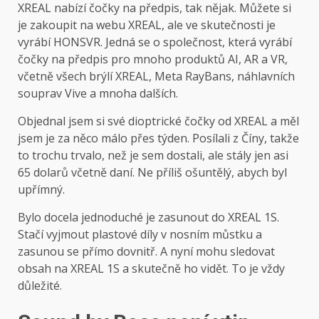
XREAL nabízí čočky na předpis, tak nějak. Můžete si
je zakoupit na webu XREAL, ale ve skutečnosti je
vyrábí HONSVR. Jedná se o společnost, která vyrábí
čočky na předpis pro mnoho produktů AI, AR a VR,
včetně všech brýlí XREAL, Meta RayBans, náhlavních
souprav Vive a mnoha dalších.
Objednal jsem si své dioptrické čočky od XREAL a měl
jsem je za něco málo přes týden. Posílali z Číny, takže
to trochu trvalo, než je sem dostali, ale stály jen asi
65 dolarů včetně daní. Ne příliš ošuntělý, abych byl
upřímný.
Bylo docela jednoduché je zasunout do XREAL 1S.
Stačí vyjmout plastové díly v nosním můstku a
zasunou se přímo dovnitř. A nyní mohu sledovat
obsah na XREAL 1S a skutečně ho vidět. To je vždy
důležité.