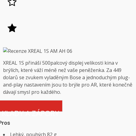
XREAL 1S přináší 500palcový displej velikosti kina v
brýlích, které váží méně než vaše peněženka. Za 449
dolarů se zvukem vyladěným Bose a jednoduchým plug-
and-play nastavením jsou to brýle pro AR, které konečně
dávají smysl pro každého.
KLADY A ZÁPORY
Pros
Lehký, pouhých 82 g