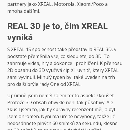
partnery jako XREAL, Motorola, Xiaomi/Poco a
mnoha dalšími.
REAL 3D je to, čím XREAL
vyniká
S XREAL 1S společnost také představila REAL 3D, v
podstatě přeměnila vše, co sledujete, do 3D. To
zahrnuje videa, hry a dokonce i prohlížení. K přenosu
2D obsahu do 3D využívá čip X1 uvnitř, který XREAL
sami vyvinuli. Minulý týden byl také uveden na trh
pro další brýle řady One od XREAL.
Upřímně jsem neměl zájem tento aspekt zkoušet.
Protože 3D obsah obvykle není tak působivý. Ale
zkusil jsem to, jak by správný recenzent měl, a byl
jsem ohromen. Nyní má určité nevýhody, takže již
nedosáhnete plných 60 snímků za sekundu, klesne