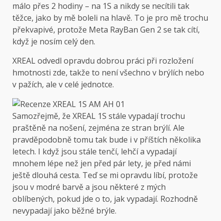
málo přes 2 hodiny – na 1S a nikdy se necítili tak
těžce, jako by mě boleli na hlavě. To je pro mě trochu
překvapivé, protože Meta RayBan Gen 2 se tak cítí,
když je nosím celý den.
XREAL odvedl opravdu dobrou práci při rozložení
hmotnosti zde, takže to není všechno v brýlích nebo
v pažích, ale v celé jednotce.
Samozřejmě, že XREAL 1S stále vypadají trochu
praštěně na nošení, zejména ze stran brýlí. Ale
pravděpodobně tomu tak bude i v příštích několika
letech. I když jsou stále tenčí, lehčí a vypadají
mnohem lépe než jen před pár lety, je před námi
ještě dlouhá cesta. Teď se mi opravdu líbí, protože
jsou v modré barvě a jsou některé z mých
oblíbených, pokud jde o to, jak vypadají. Rozhodně
nevypadají jako běžné brýle.