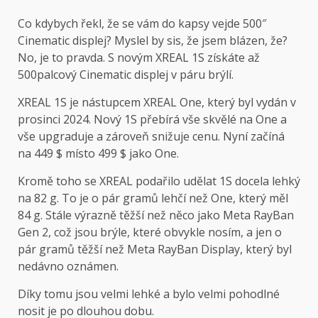
Co kdybych řekl, že se vám do kapsy vejde 500″
Cinematic displej? Myslel by sis, že jsem blázen, že?
No, je to pravda. S novým XREAL 1S získáte až
500palcový Cinematic displej v páru brýlí.
XREAL 1S je nástupcem XREAL One, který byl vydán v
prosinci 2024. Nový 1S přebírá vše skvělé na One a
vše upgraduje a zároveň snižuje cenu. Nyní začíná
na 449 $ místo 499 $ jako One.
Kromě toho se XREAL podařilo udělat 1S docela lehký
na 82 g. To je o pár gramů lehčí než One, který měl
84 g. Stále výrazně těžší než něco jako Meta RayBan
Gen 2, což jsou brýle, které obvykle nosím, a jen o
pár gramů těžší než Meta RayBan Display, který byl
nedávno oznámen.
Díky tomu jsou velmi lehké a bylo velmi pohodlné
nosit je po dlouhou dobu.