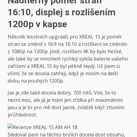
Nádherný poměr stran
16:10, displej s rozlišením
1200p v kapse
Několik letošních upgradů pro XREAL 1S je poměr
stran se změnil z 16:9 na 16:10 a rozlišení se změnilo
z 1080p na 1200p. Jistě, rozlišení 4K by bylo hezké,
ale také by se mnohem rychleji vybila baterie vašeho
zařízení a XREAL 1S by byl pěkně teplý. Už jsem si
všiml, že se docela zahřejí, když je nosím na delší
dobu na pouhých 1200p.
Jas je zde také docela dobrý, 700 nitů. Vím, že to
nezní moc, ale já je mám jen zřídka při maximálním
jasu a je to pro mě dost jasné, zvláště když ztlumím
průhlednost.
Sledoval jsem na těchto brýlích docela dost obsahu,