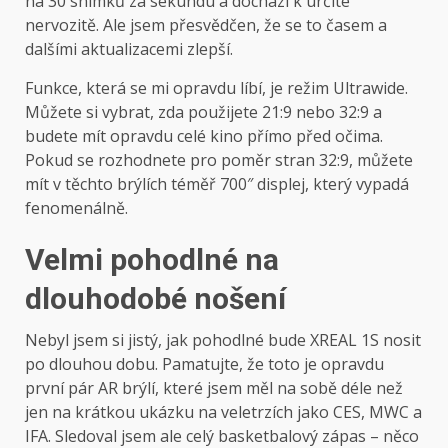
na 30 snímků za sekundu a dochází k určité
nervozitě. Ale jsem přesvědčen, že se to časem a
dalšími aktualizacemi zlepší.
Funkce, která se mi opravdu líbí, je režim Ultrawide.
Můžete si vybrat, zda použijete 21:9 nebo 32:9 a
budete mít opravdu celé kino přímo před očima.
Pokud se rozhodnete pro poměr stran 32:9, můžete
mít v těchto brýlích téměř 700″ displej, který vypadá
fenomenálně.
Velmi pohodlné na
dlouhodobé nošení
Nebyl jsem si jistý, jak pohodlné bude XREAL 1S nosit
po dlouhou dobu. Pamatujte, že toto je opravdu
první pár AR brýlí, které jsem měl na sobě déle než
jen na krátkou ukázku na veletrzích jako CES, MWC a
IFA. Sledoval jsem ale celý basketbalový zápas – něco