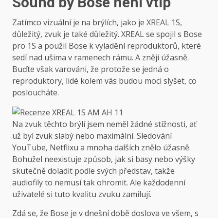
Sound by Bose není vtip
Zatímco vizuální je na brýlích, jako je XREAL 1S,
důležitý, zvuk je také důležitý. XREAL se spojil s Bose
pro 1S a použil Bose k vyladění reproduktorů, které
sedí nad ušima v ramenech rámu. A znějí úžasně.
Buďte však varováni, že protože se jedná o
reproduktory, lidé kolem vás budou moci slyšet, co
posloucháte.
Na zvuk těchto brýlí jsem neměl žádné stížnosti, ať
už byl zvuk slabý nebo maximální. Sledování
YouTube, Netflixu a mnoha dalších znělo úžasně.
Bohužel neexistuje způsob, jak si basy nebo výšky
skutečně doladit podle svých představ, takže
audiofily to nemusí tak ohromit. Ale každodenní
uživatelé si tuto kvalitu zvuku zamilují.
Zdá se, že Bose je v dnešní době doslova ve všem, s