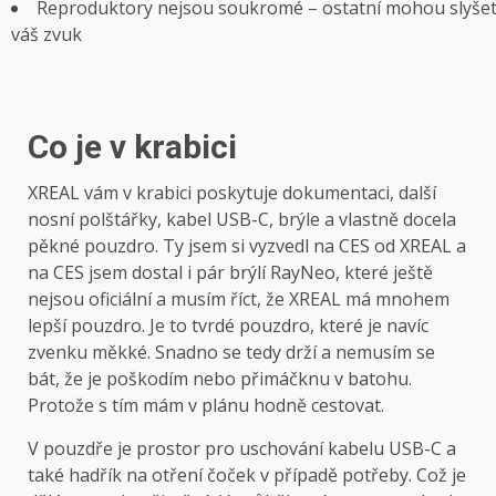
Reproduktory nejsou soukromé – ostatní mohou slyše
váš zvuk
Co je v krabici
XREAL vám v krabici poskytuje dokumentaci, další
nosní polštářky, kabel USB-C, brýle a vlastně docela
pěkné pouzdro. Ty jsem si vyzvedl na CES od XREAL a
na CES jsem dostal i pár brýlí RayNeo, které ještě
nejsou oficiální a musím říct, že XREAL má mnohem
lepší pouzdro. Je to tvrdé pouzdro, které je navíc
zvenku měkké. Snadno se tedy drží a nemusím se
bát, že je poškodím nebo přimáčknu v batohu.
Protože s tím mám v plánu hodně cestovat.
V pouzdře je prostor pro uschování kabelu USB-C a
také hadřík na otření čoček v případě potřeby. Což je